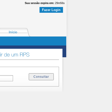
Sua sessão expira em:
29
m
56
s
Fazer Login
Início